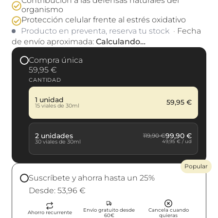
Contribución a las defensas naturales del
organismo
Protección celular frente al estrés oxidativo
Producto en preventa, reserva tu stock
 · 
Fecha
de envío aproximada:
Calculando…
Compra única
59,95 €
CANTIDAD
1 unidad
59,95 €
15 viales de 30ml
2 unidades
99,90 €
119,90 €
49,95 € / ud
30 viales de 30ml
Popular
Suscríbete y ahorra hasta un 25%
Desde: 53,96 €
Envío gratuito desde
Cancela cuando
Ahorro recurrente
60€
quieras