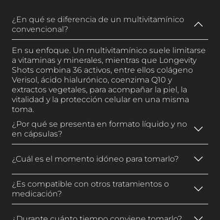
¿En qué se diferencia de un multivitamínico
convencional?
En su enfoque. Un multivitamínico suele limitarse
a vitaminas y minerales, mientras que Longevity
Shots combina 36 activos, entre ellos colágeno
Verisol, ácido hialurónico, coenzima Q10 y
extractos vegetales, para acompañar la piel, la
vitalidad y la protección celular en una misma
toma.
¿Por qué se presenta en formato líquido y no
en cápsulas?
El formato líquido permite concentrar el conjunto
de activos en una única toma diaria y prescinde
¿Cuál es el momento idóneo para tomarlo?
de cápsulas o pasos adicionales, una forma
cómoda de integrar el producto en la rutina de la
Se recomienda por la mañana, preferiblemente
¿Es compatible con otros tratamientos o
mañana.
antes del desayuno. Es el momento que mejor
medicación?
encaja con una rutina diaria constante, que es
donde este tipo de fórmulas tiene sentido.
La fórmula incluye extractos como ginkgo,
ginseng, cúrcuma y própolis. Por ello, si sigues un
¿Durante cuánto tiempo conviene tomarlo?