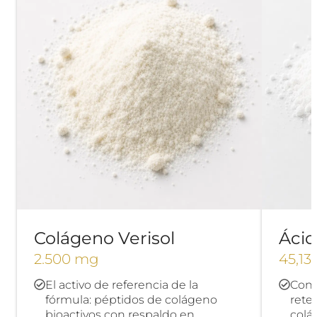
Colágeno Verisol
Ácid
2.500 mg
45,13
El activo de referencia de la
Cono
fórmula: péptidos de colágeno
rete
bioactivos con respaldo en
colá