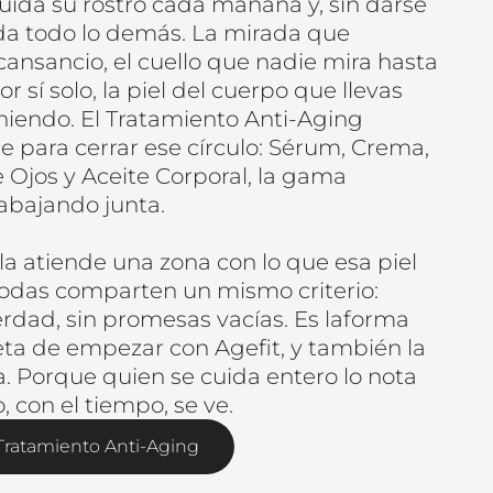
uida su rostro cada mañana y, sin darse
ida todo lo demás. La mirada que
cansancio, el cuello que nadie mira hasta
r sí solo, la piel del cuerpo que llevas
iendo. El Tratamiento Anti-Aging
ce para cerrar ese círculo: Sérum, Crema,
 Ojos y Aceite Corporal, la gama
abajando junta.
a atiende una zona con lo que esa piel
 todas comparten un mismo criterio:
erdad, sin promesas vacías. Es laforma
a de empezar con Agefit, y también la
. Porque quien se cuida entero lo nota
o, con el tiempo, se ve.
ratamiento Anti-Aging