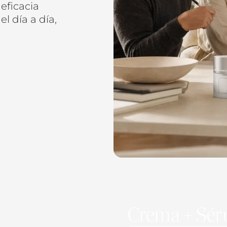
eficacia
l día a día,
Crema + Sér