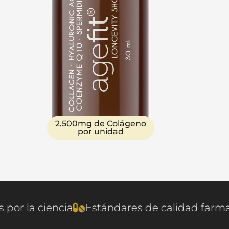
2.500mg de Colágeno
por unidad
respaldados por la ciencia
Estándares de c