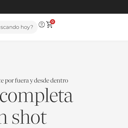
10% de descue
0
uscando hoy?
e por fuera y desde dentro
 completa
n shot