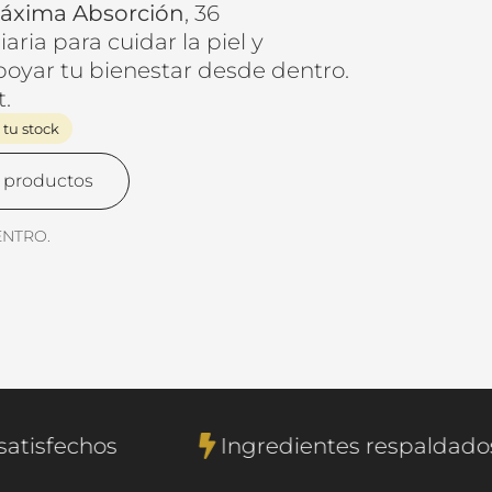
Máxima Absorción
, 36
ria para cuidar la piel y
poyar tu bienestar desde dentro.
.
 tu stock
s productos
ENTRO.
00 clientes satisfechos
Ingredientes 