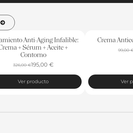
s
-10%
amiento Anti-Aging Infalible:
Crema Antie
Crema + Sérum + Aceite +
99,00
Contorno
195,00
€
326,00
€
Ver producto
Ver 