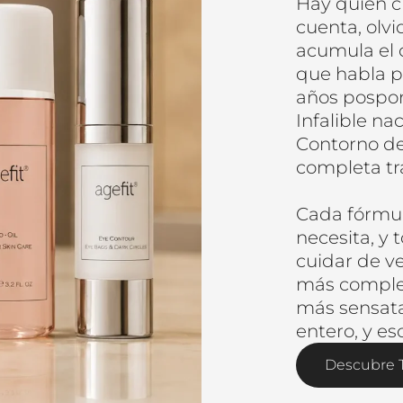
Hay quien c
cuenta, olv
acumula el 
que habla po
años pospon
Infalible na
Contorno de
completa tr
Cada fórmul
necesita, y
cuidar de v
más complet
más sensata
entero, y es
Descubre T