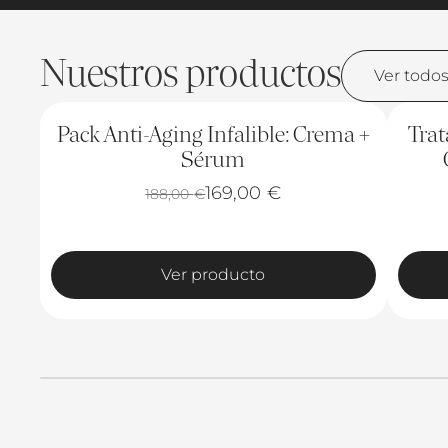
Nuestros productos
Ver todo
-10%
-40%
Pack Anti-Aging Infalible: Crema +
Trat
Sérum
169,00
€
188,00
€
Ver producto