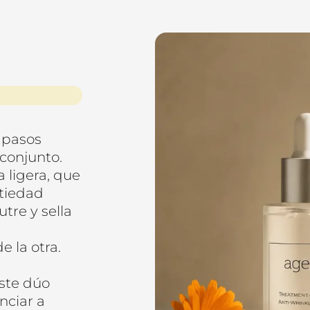
s pasos
 conjunto.
 ligera, que
ntiedad
tre y sella
 la otra.
este dúo
nciar a