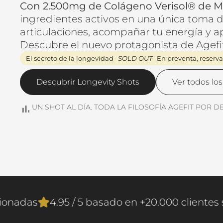
Con 2.500mg de Colágeno Verisol® de 
ingredientes activos en una única toma dia
articulaciones, acompañar tu energía y a
Descubre el nuevo protagonista de Agefit
El secreto de la longevidad
·
SOLD OUT
·
En preventa, reserva
Descubrir Longevity Shots
Ver todos lo
UN SHOT AL DÍA. TODA LA FILOSOFÍA AGEFIT POR D
ente seleccionadas
4.95 / 5 basado en +20.0