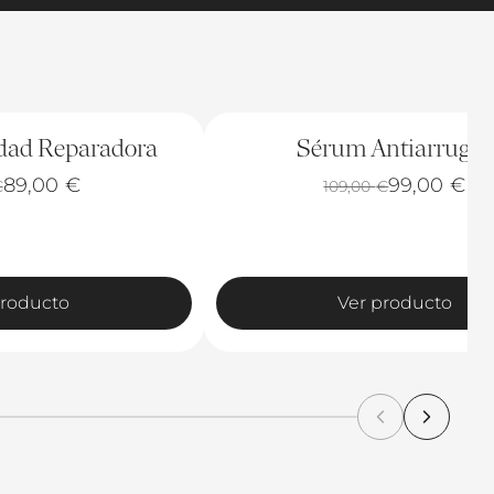
-9%
dad Reparadora
Sérum Antiarrugas
89,00
€
99,00
€
€
109,00
€
producto
Ver producto